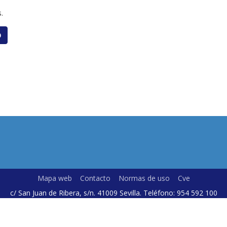
.
O
Mapa web
Contacto
Normas de uso
Cve
c/ San Juan de Ribera, s/n. 41009 Sevilla. Teléfono: 954 592 100