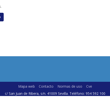
.
O
Mapa web
Contacto
Normas de uso
Cve
c/ San Juan de Ribera, s/n. 41009 Sevilla. Teléfono: 954 592 100