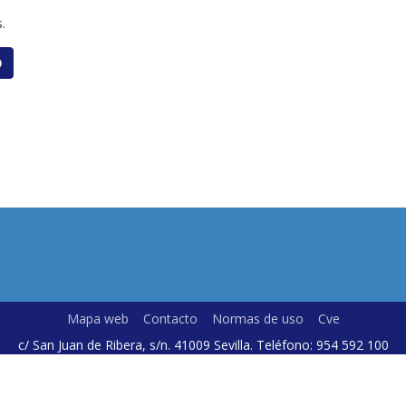
.
O
Mapa web
Contacto
Normas de uso
Cve
c/ San Juan de Ribera, s/n. 41009 Sevilla. Teléfono: 954 592 100