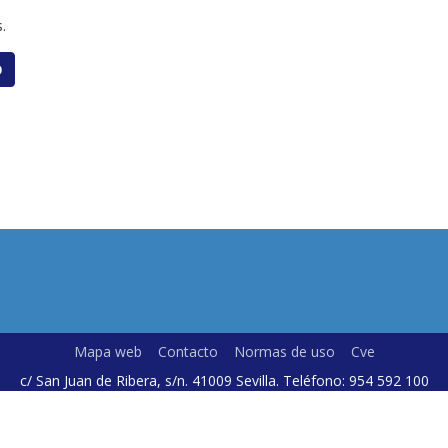
.
O
Mapa web
Contacto
Normas de uso
Cve
c/ San Juan de Ribera, s/n. 41009 Sevilla. Teléfono: 954 592 100