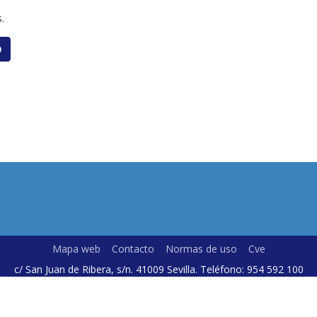
.
O
Mapa web
Contacto
Normas de uso
Cve
c/ San Juan de Ribera, s/n. 41009 Sevilla. Teléfono: 954 592 100