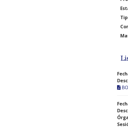
Est
Tip
Com
Mat
Li
Fech
Desc
BO
Fech
Desc
Órga
Sesi