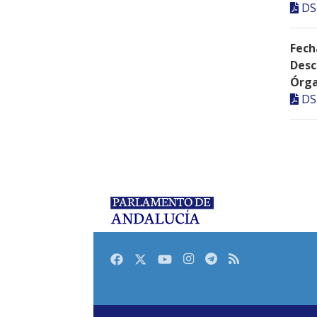
DS
Fech
Desc
Órga
DS
Facebook
Twitter
Youtube
Instagram
Telegram
RSS