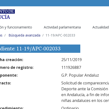
ón y funcionamiento
Actividad parlamentaria
Actualidad
as
Búsqueda avanzada
11-19/APC-002033
diente: 11-19/APC-002033
ha creación:
25/11/2019
ero de registro:
111926887
ponente:
G.P. Popular Andaluz
racto:
Solicitud de comparecenci
Deporte ante la Comisión d
en Andalucía, a fin de inf
niñas andaluces en los cen
cedimiento:
Ordinario