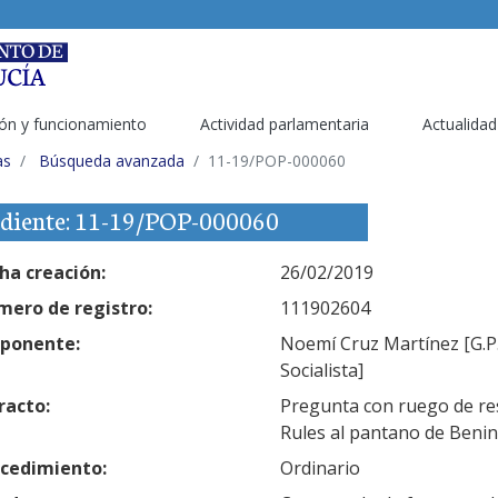
ón y funcionamiento
Actividad parlamentaria
Actualidad
as
Búsqueda avanzada
11-19/POP-000060
diente: 11-19/POP-000060
ha creación:
26/02/2019
ero de registro:
111902604
ponente:
Noemí Cruz Martínez [G.P.
Socialista]
racto:
Pregunta con ruego de res
Rules al pantano de Benin
cedimiento:
Ordinario