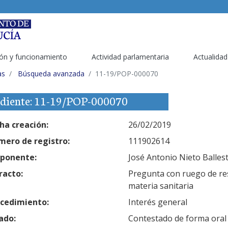
ón y funcionamiento
Actividad parlamentaria
Actualidad
as
Búsqueda avanzada
11-19/POP-000070
diente: 11-19/POP-000070
ha creación:
26/02/2019
ero de registro:
111902614
ponente:
José Antonio Nieto Balles
racto:
Pregunta con ruego de res
materia sanitaria
cedimiento:
Interés general
ado:
Contestado de forma oral