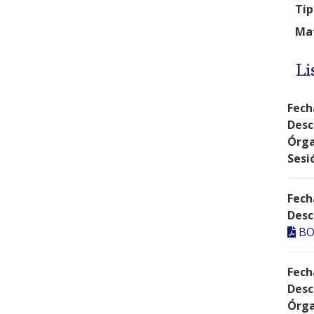
Tip
Mat
Li
Fech
Desc
Órga
Sesi
Fech
Desc
BO
Fech
Desc
Órga