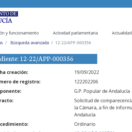
ón y funcionamiento
Actividad parlamentaria
Actualidad
as
Búsqueda avanzada
12-22/APP-000356
diente: 12-22/APP-000356
ha creación:
19/09/2022
ero de registro:
122202206
ponente:
G.P. Popular de Andalucía
racto:
Solicitud de comparecenci
la Cámara, a fin de infor
Andalucía
cedimiento:
Ordinario