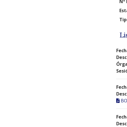
Nº 
Est
Tip
Li
Fech
Desc
Órga
Sesi
Fech
Desc
BO
Fech
Desc