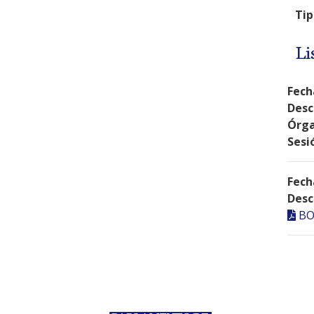
Tip
Li
Fech
Desc
Órga
Sesi
Fech
Desc
BO