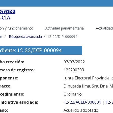
ón y funcionamiento
Actividad parlamentaria
Actualidad
as
Búsqueda avanzada
12-22/DIP-000094
diente: 12-22/DIP-000094
ha creación:
07/07/2022
ero de registro:
122200303
ponente:
Junta Electoral Provincial
racto:
Diputada Ilma. Sra. Dña. M
cedimiento:
Ordinario
Iniciativa asociada:
12-22/ACED-000001
|
12-
ado:
Acuerdo adoptado