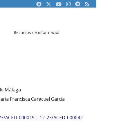
Facebook
Twitter
Youtube
Instagram
Telegram
RSS
Recursos de información
 de Málaga
aría Francisca Caracuel García
23/ACED-000019
|
12-23/ACED-000042