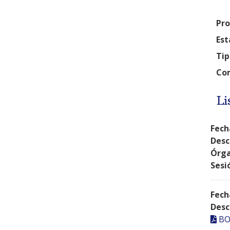
Pro
Est
Tip
Com
Li
Fech
Desc
Órga
Sesi
Fech
Desc
BO