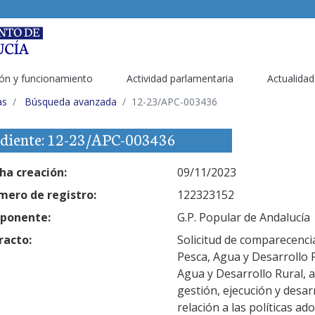
ón y funcionamiento
Actividad parlamentaria
Actualidad
as
Búsqueda avanzada
12-23/APC-003436
diente: 12-23/APC-003436
ha creación:
09/11/2023
ero de registro:
122323152
ponente:
G.P. Popular de Andalucía
racto:
Solicitud de comparecencia
Pesca, Agua y Desarrollo R
Agua y Desarrollo Rural, a
gestión, ejecución y desar
relación a las políticas a