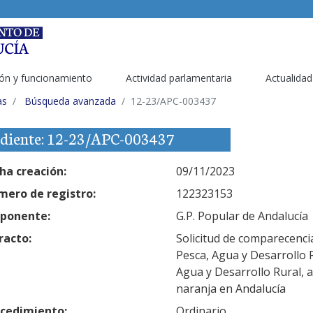
ón y funcionamiento
Actividad parlamentaria
Actualidad
as
Búsqueda avanzada
12-23/APC-003437
diente: 12-23/APC-003437
ha creación:
09/11/2023
ero de registro:
122323153
ponente:
G.P. Popular de Andalucía
racto:
Solicitud de comparecencia
Pesca, Agua y Desarrollo R
Agua y Desarrollo Rural, 
naranja en Andalucía
cedimiento:
Ordinario