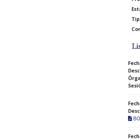
Est
Tip
Com
Li
Fech
Desc
Órga
Sesi
Fech
Desc
BO
Fech