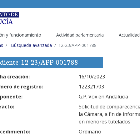
ón y funcionamiento
Actividad parlamentaria
Actualidad
as
Búsqueda avanzada
12-23/APP-001788
diente: 12-23/APP-001788
ha creación:
16/10/2023
ero de registro:
122321703
ponente:
G.P. Vox en Andalucía
racto:
Solicitud de comparecenci
la Cámara, a fin de inform
en menores tutelados
cedimiento:
Ordinario