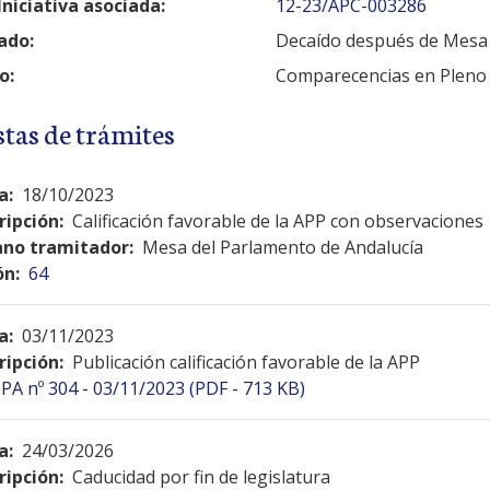
Iniciativa asociada:
12-23/APC-003286
ado:
Decaído después de Mesa
o:
Comparecencias en Pleno
stas de trámites
a:
18/10/2023
ripción:
Calificación favorable de la APP con observaciones
no tramitador:
Mesa del Parlamento de Andalucía
ón:
64
a:
03/11/2023
ripción:
Publicación calificación favorable de la APP
PA nº 304 - 03/11/2023 (PDF - 713 KB)
a:
24/03/2026
ripción:
Caducidad por fin de legislatura