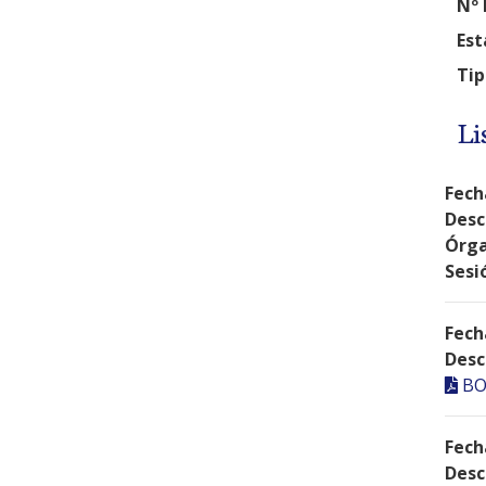
Nº 
Est
Tip
Li
Fech
Desc
Órga
Sesi
Fech
Desc
BO
Fech
Desc