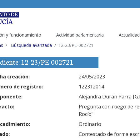
ón y funcionamiento
Actividad parlamentaria
Actualidad
as
Búsqueda avanzada
12-23/PE-002721
diente: 12-23/PE-002721
ha creación:
24/05/2023
ero de registro:
122312014
ponente:
Alejandra Durán Parra [G.
racto:
Pregunta con ruego de res
Rocío"
cedimiento:
Ordinario
ado:
Contestado de forma escr