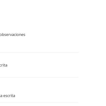
n observaciones
crita
a escrita