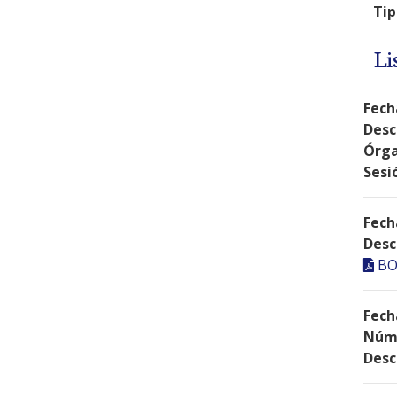
Tip
Li
Fech
Desc
Órga
Sesi
Fech
Desc
BO
Fech
Núme
Desc