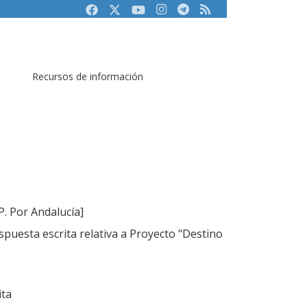
Facebook
Twitter
Youtube
Instagram
Telegram
RSS
Recursos de información
P. Por Andalucía]
puesta escrita relativa a Proyecto "Destino
ita