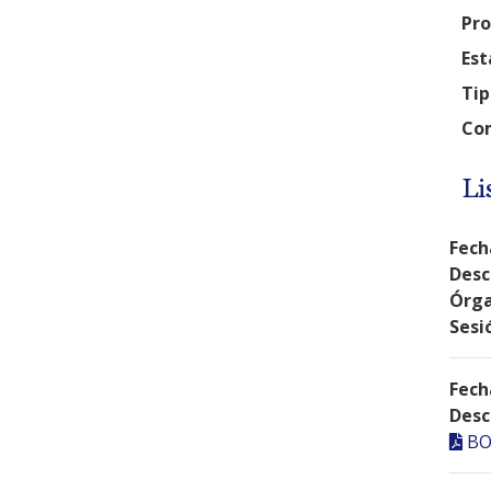
Pro
Est
Tip
Com
Li
Fech
Desc
Órga
Sesi
Fech
Desc
BO