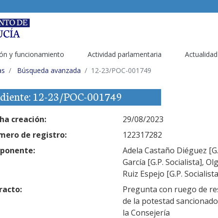
ón y funcionamiento
Actividad parlamentaria
Actualidad
as
Búsqueda avanzada
12-23/POC-001749
diente: 12-23/POC-001749
ha creación:
29/08/2023
ero de registro:
122317282
ponente:
Adela Castaño Diéguez [G.
García [G.P. Socialista], O
Ruiz Espejo [G.P. Socialist
racto:
Pregunta con ruego de resp
de la potestad sancionado
la Consejería