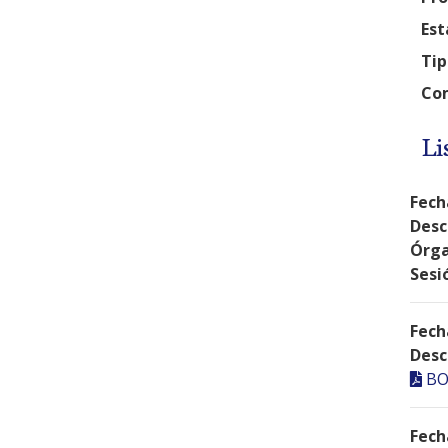
Est
Tip
Com
Li
Fech
Desc
Órga
Sesi
Fech
Desc
BO
Fech