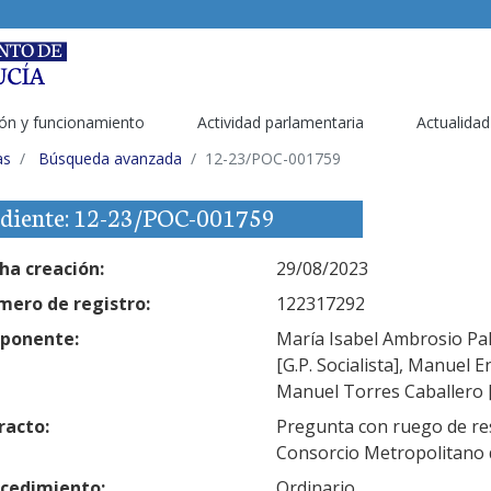
ón y funcionamiento
Actividad parlamentaria
Actualidad
as
Búsqueda avanzada
12-23/POC-001759
diente: 12-23/POC-001759
ha creación:
29/08/2023
ero de registro:
122317292
ponente:
María Isabel Ambrosio Palo
[G.P. Socialista], Manuel E
Manuel Torres Caballero [G
racto:
Pregunta con ruego de res
Consorcio Metropolitano d
cedimiento:
Ordinario