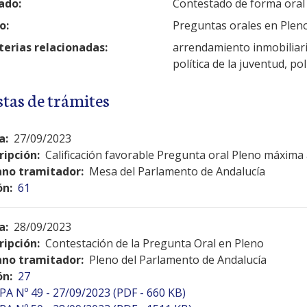
ado:
Contestado de forma oral
o:
Preguntas orales en Plen
erias relacionadas:
arrendamiento inmobiliari
política de la juventud, pol
stas de trámites
a:
27/09/2023
ripción:
Calificación favorable Pregunta oral Pleno máxima 
no tramitador:
Mesa del Parlamento de Andalucía
ón:
61
a:
28/09/2023
ripción:
Contestación de la Pregunta Oral en Pleno
no tramitador:
Pleno del Parlamento de Andalucía
ón:
27
PA Nº 49 - 27/09/2023 (PDF - 660 KB)