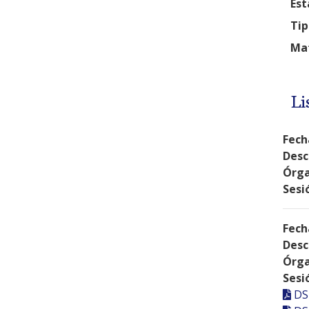
Est
Tip
Mat
Li
Fech
Desc
Órga
Sesi
Fech
Desc
Órga
Sesi
DS