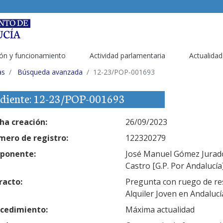
ón y funcionamiento
Actividad parlamentaria
Actualidad
as
Búsqueda avanzada
12-23/POP-001693
diente: 12-23/POP-001693
ha creación:
26/09/2023
ero de registro:
122320279
ponente:
José Manuel Gómez Jurado 
Castro [G.P. Por Andalucía
racto:
Pregunta con ruego de res
Alquiler Joven en Andalucí
cedimiento:
Máxima actualidad