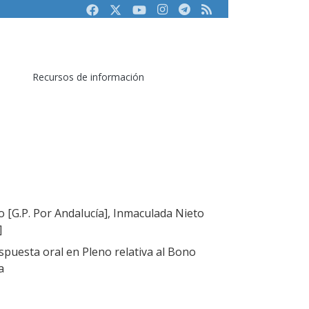
Facebook
Twitter
Youtube
Instagram
Telegram
RSS
Recursos de información
[G.P. Por Andalucía], Inmaculada Nieto
]
puesta oral en Pleno relativa al Bono
a