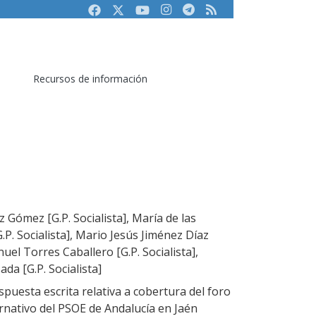
Facebook
Twitter
Youtube
Instagram
Telegram
RSS
Recursos de información
z Gómez [G.P. Socialista], María de las
P. Socialista], Mario Jesús Jiménez Díaz
anuel Torres Caballero [G.P. Socialista],
da [G.P. Socialista]
puesta escrita relativa a cobertura del foro
ernativo del PSOE de Andalucía en Jaén