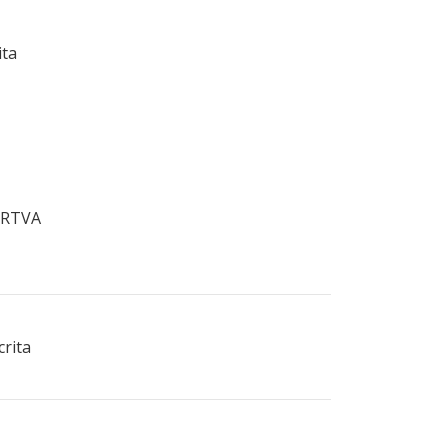
ita
a RTVA
crita