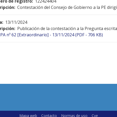
ro de registro:
122424404
ripción:
Contestación del Consejo de Gobierno a la PE dirig
a:
13/11/2024
ripción:
Publicación de la contestación a la Pregunta escrit
PA nº 62 [Extraordinario] - 13/11/2024 (PDF - 706 KB)
Mapa web
Contacto
Normas de uso
Cve