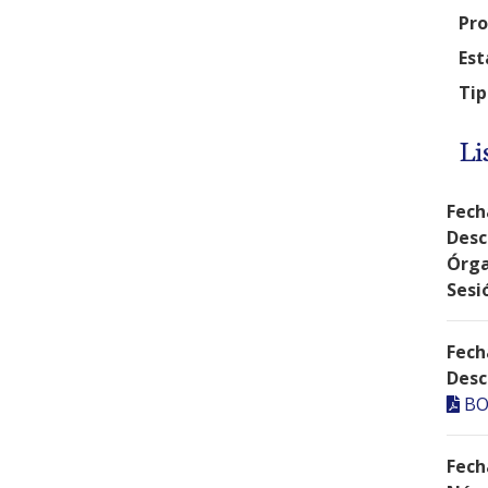
Pro
Est
Tip
Li
Fech
Desc
Órga
Sesi
Fech
Desc
BO
Fech