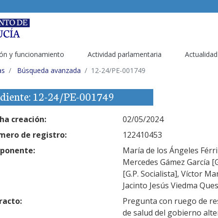
ón y funcionamiento
Actividad parlamentaria
Actualidad
as
Búsqueda avanzada
12-24/PE-001749
diente: 12-24/PE-001749
ha creación:
02/05/2024
ero de registro:
122410453
ponente:
María de los Ángeles Férri
Mercedes Gámez García [G.
[G.P. Socialista], Víctor M
Jacinto Jesús Viedma Quesa
racto:
Pregunta con ruego de res
de salud del gobierno alt