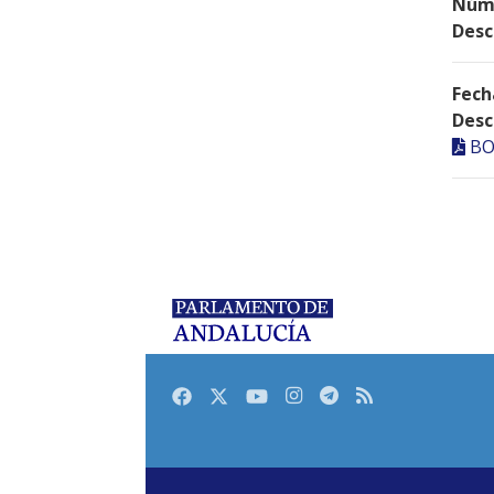
Núme
Desc
Fech
Desc
BO
Facebook
Twitter
Youtube
Instagram
Telegram
RSS