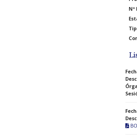
Nº 
Est
Tip
Com
Li
Fech
Desc
Órga
Sesi
Fech
Desc
BO