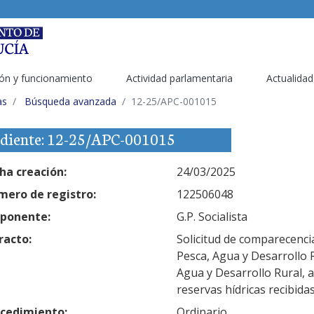
ón y funcionamiento
Actividad parlamentaria
Actualidad
as
Búsqueda avanzada
12-25/APC-001015
diente: 12-25/APC-001015
ha creación:
24/03/2025
ero de registro:
122506048
ponente:
G.P. Socialista
racto:
Solicitud de comparecencia
Pesca, Agua y Desarrollo R
Agua y Desarrollo Rural, a
reservas hídricas recibida
cedimiento:
Ordinario