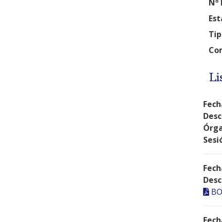
Nº 
Est
Tip
Com
Li
Fech
Desc
Órga
Sesi
Fech
Desc
BO
Fech