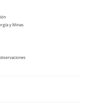
ión
ergía y Minas
n observaciones