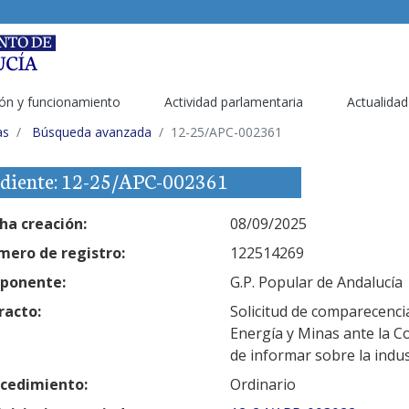
ón y funcionamiento
Actividad parlamentaria
Actualidad
as
Búsqueda avanzada
12-25/APC-002361
diente: 12-25/APC-002361
ha creación:
08/09/2025
ero de registro:
122514269
ponente:
G.P. Popular de Andalucía
racto:
Solicitud de comparecencia
Energía y Minas ante la Co
de informar sobre la indu
cedimiento:
Ordinario