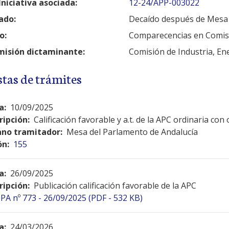
Iniciativa asociada:
12-24/APP-003022
ado:
Decaído después de Mesa
o:
Comparecencias en Comis
isión dictaminante:
Comisión de Industria, En
stas de trámites
a:
10/09/2025
ripción:
Calificación favorable y a.t. de la APC ordinaria co
no tramitador:
Mesa del Parlamento de Andalucía
ón:
155
a:
26/09/2025
ripción:
Publicación calificación favorable de la APC
PA nº 773 - 26/09/2025 (PDF - 532 KB)
a:
24/03/2026