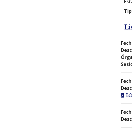
Est
Tip
Li
Fech
Desc
Órga
Sesi
Fech
Desc
BO
Fech
Desc