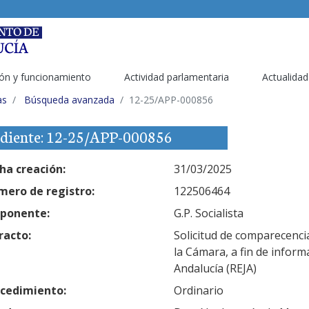
ón y funcionamiento
Actividad parlamentaria
Actualidad
as
Búsqueda avanzada
12-25/APP-000856
diente: 12-25/APP-000856
ha creación:
31/03/2025
ero de registro:
122506464
ponente:
G.P. Socialista
racto:
Solicitud de comparecenci
la Cámara, a fin de inform
Andalucía (REJA)
cedimiento:
Ordinario