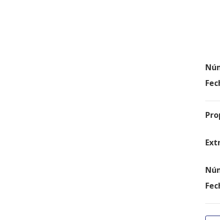
Núm
Fec
Pro
Ext
Núm
Fec