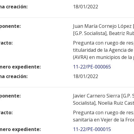
ha creación:
18/01/2022
ponente:
Juan María Cornejo López [G
[G.P. Socialista], Beatriz Ru
racto:
Pregunta con ruego de resp
titularidad de la Agencia d
(AVRA) en municipios de la 
ero expediente:
11-22/PE-000065
ha creación:
18/01/2022
ponente:
Javier Carnero Sierra [G.P. 
Socialista], Noelia Ruiz Cast
racto:
Pregunta con ruego de resp
sanitaria en Vejer de la Fro
ero expediente:
11-22/PE-000015