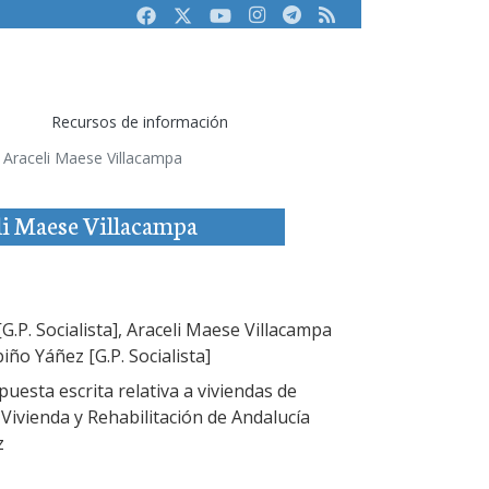
Facebook
Twitter
Youtube
Instagram
Telegram
RSS
Recursos de información
de Araceli Maese Villacampa
eli Maese Villacampa
.P. Socialista], Araceli Maese Villacampa
biño Yáñez [G.P. Socialista]
uesta escrita relativa a viviendas de
e Vivienda y Rehabilitación de Andalucía
z