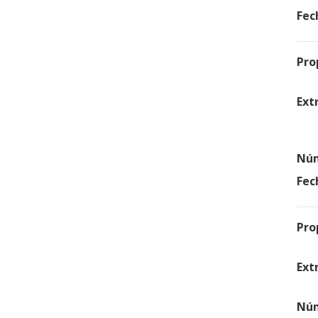
Fec
Pro
Ext
Núm
Fec
Pro
Ext
Núm