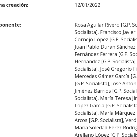
ha creación:
12/01/2022
ponente:
Rosa Aguilar Rivero [G.P. So
Socialista], Francisco Javie
Cornejo López [G.P. Socialis
Juan Pablo Durán Sánchez [G
Fernández Ferrera [G.P. Soc
Hernández [G.P. Socialista]
Socialista], José Gregorio Fi
Mercedes Gámez García [G.
[G.P. Socialista], José Anto
Jiménez Barrios [G.P. Social
Socialista], María Teresa Ji
López García [G.P. Socialist
Socialista], María Márquez 
Arcos [G.P. Socialista], Ver
María Soledad Pérez Rodríg
Arellano López [G.P. Sociali