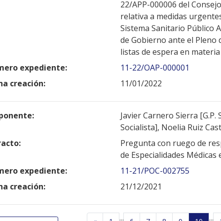
22/APP-000006 del Consejo 
relativa a medidas urgente
Sistema Sanitario Público 
de Gobierno ante el Pleno d
listas de espera en materia
ero expediente:
11-22/OAP-000001
ha creación:
11/01/2022
ponente:
Javier Carnero Sierra [G.P. 
Socialista], Noelia Ruiz Cast
racto:
Pregunta con ruego de resp
de Especialidades Médicas e
ero expediente:
11-21/POC-002755
ha creación:
21/12/2021
...
...