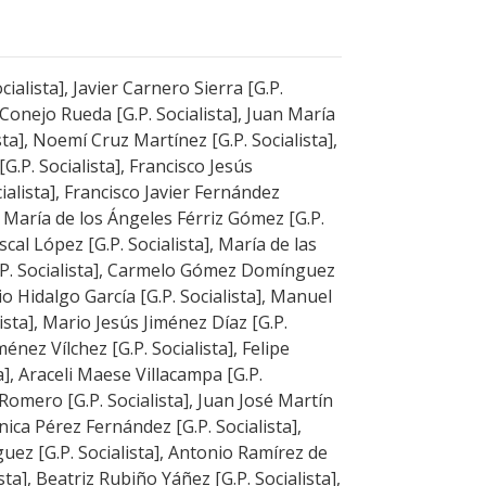
cialista], Javier Carnero Sierra [G.P.
r Conejo Rueda [G.P. Socialista], Juan María
ta], Noemí Cruz Martínez [G.P. Socialista],
.P. Socialista], Francisco Jesús
ialista], Francisco Javier Fernández
, María de los Ángeles Férriz Gómez [G.P.
scal López [G.P. Socialista], María de las
P. Socialista], Carmelo Gómez Domínguez
nio Hidalgo García [G.P. Socialista], Manuel
ista], Mario Jesús Jiménez Díaz [G.P.
ménez Vílchez [G.P. Socialista], Felipe
a], Araceli Maese Villacampa [G.P.
Romero [G.P. Socialista], Juan José Martín
ónica Pérez Fernández [G.P. Socialista],
uez [G.P. Socialista], Antonio Ramírez de
sta], Beatriz Rubiño Yáñez [G.P. Socialista],