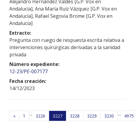
Alejandro Hernández Valdés [G.P. Vox en
Andalucía], Ana María Ruiz Vázquez [G.P. Vox en
Andalucía], Rafael Segovia Brome [G.P. Vox en
Andalucía]
Extracto:
Pregunta con ruego de respuesta escrita relativa a
intervenciones quirúrgicas derivadas a la sanidad
privada
Número expediente:
12-23/PE-007177
Fecha creación:
14/12/2023
...
...
«
1
3226
3227
3228
3229
3230
4975