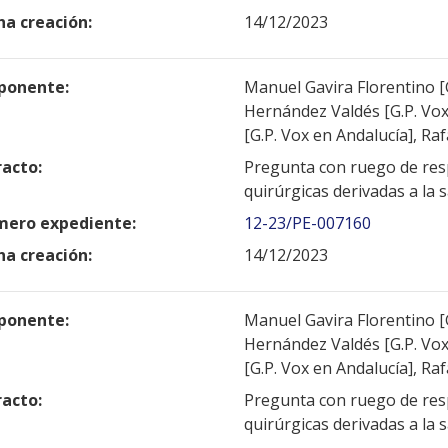
ha creación:
14/12/2023
ponente:
Manuel Gavira Florentino [G
Hernández Valdés [G.P. Vox
[G.P. Vox en Andalucía], Ra
racto:
Pregunta con ruego de resp
quirúrgicas derivadas a la 
ero expediente:
12-23/PE-007160
ha creación:
14/12/2023
ponente:
Manuel Gavira Florentino [G
Hernández Valdés [G.P. Vox
[G.P. Vox en Andalucía], Ra
racto:
Pregunta con ruego de resp
quirúrgicas derivadas a la 