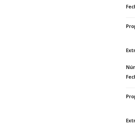
Fec
Pro
Ext
Núm
Fec
Pro
Ext