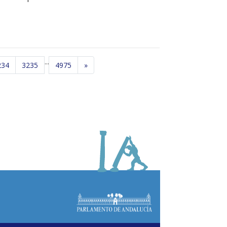
...
234
3235
4975
»