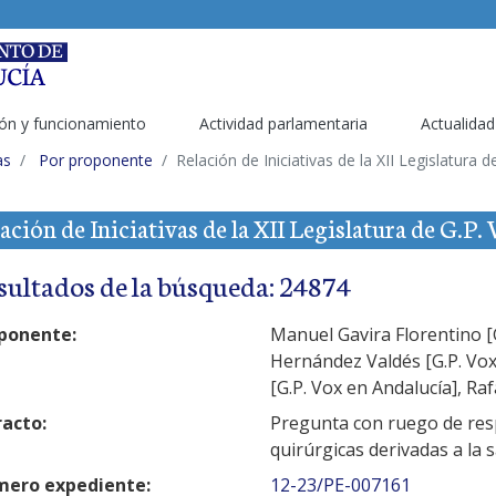
ón y funcionamiento
Actividad parlamentaria
Actualidad
as
Por proponente
Relación de Iniciativas de la XII Legislatura 
ación de Iniciativas de la XII Legislatura de G.P.
sultados de la búsqueda: 24874
ponente:
Manuel Gavira Florentino [G
Hernández Valdés [G.P. Vox
[G.P. Vox en Andalucía], Ra
racto:
Pregunta con ruego de resp
quirúrgicas derivadas a la 
ero expediente:
12-23/PE-007161