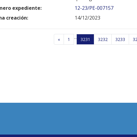
ero expediente:
12-23/PE-007157
ha creación:
14/12/2023
...
«
1
3231
3232
3233
3