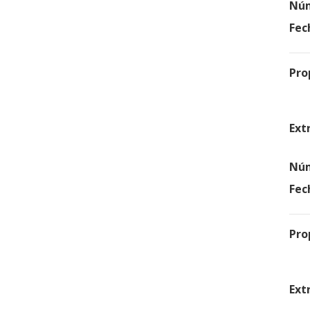
Núm
Fec
Pro
Ext
Núm
Fec
Pro
Ext