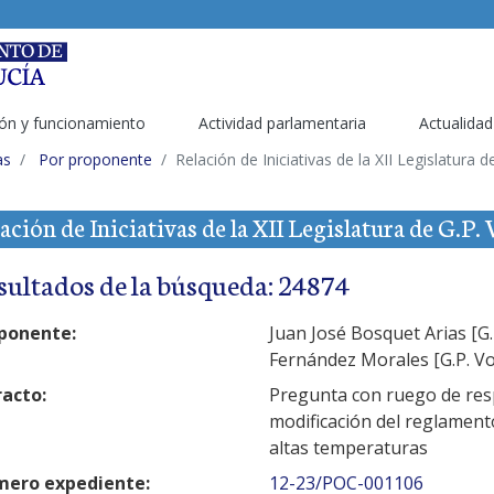
ón y funcionamiento
Actividad parlamentaria
Actualidad
as
Por proponente
Relación de Iniciativas de la XII Legislatura 
ación de Iniciativas de la XII Legislatura de G.P.
sultados de la búsqueda: 24874
ponente:
Juan José Bosquet Arias [G.
Fernández Morales [G.P. Vo
racto:
Pregunta con ruego de resp
modificación del reglament
altas temperaturas
ero expediente:
12-23/POC-001106