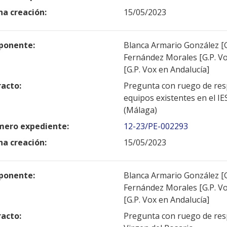
ha creación:
15/05/2023
ponente:
Blanca Armario González [G.
Fernández Morales [G.P. Vo
[G.P. Vox en Andalucía]
racto:
Pregunta con ruego de resp
equipos existentes en el IE
(Málaga)
ero expediente:
12-23/PE-002293
ha creación:
15/05/2023
ponente:
Blanca Armario González [G.
Fernández Morales [G.P. Vo
[G.P. Vox en Andalucía]
racto:
Pregunta con ruego de resp