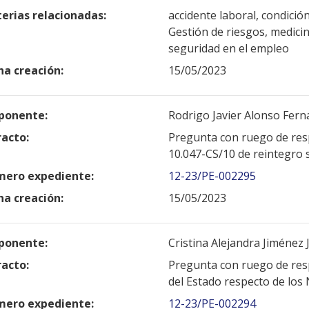
erias relacionadas:
accidente laboral, condició
Gestión de riesgos, medici
seguridad en el empleo
ha creación:
15/05/2023
ponente:
Rodrigo Javier Alonso Fern
racto:
Pregunta con ruego de resp
10.047-CS/10 de reintegro
ero expediente:
12-23/PE-002295
ha creación:
15/05/2023
ponente:
Cristina Alejandra Jiménez 
racto:
Pregunta con ruego de resp
del Estado respecto de los
ero expediente:
12-23/PE-002294