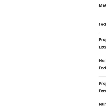
Mat
Fec
Pro
Ext
Núm
Fec
Pro
Ext
Núm