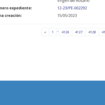
Virgen del Rosario
ero expediente:
12-23/PE-002292
ha creación:
15/05/2023
...
«
1
4126
4127
4128
4