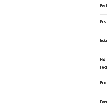
Fec
Pro
Ext
Núm
Fec
Pro
Ext