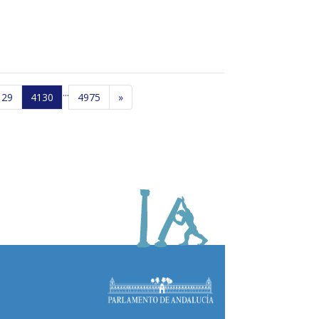
...
129
4130
4975
»