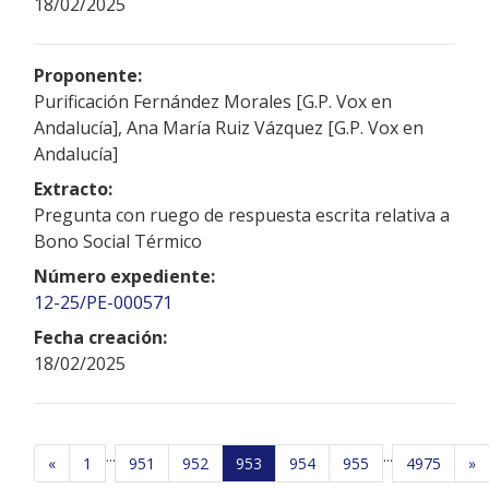
18/02/2025
Proponente:
Purificación Fernández Morales [G.P. Vox en
Andalucía], Ana María Ruiz Vázquez [G.P. Vox en
Andalucía]
Extracto:
Pregunta con ruego de respuesta escrita relativa a
Bono Social Térmico
Número expediente:
12-25/PE-000571
Fecha creación:
18/02/2025
...
...
«
1
951
952
953
954
955
4975
»