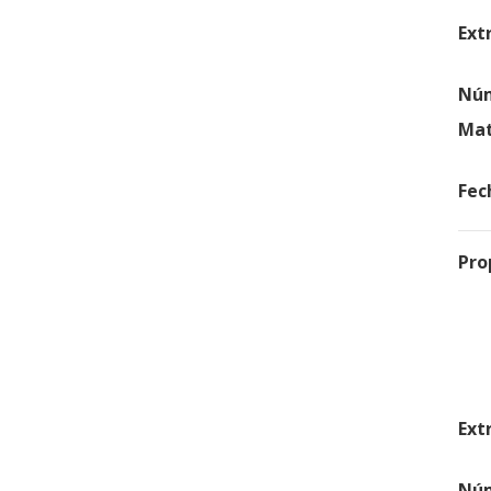
Ext
Núm
Mat
Fec
Pro
Ext
Núm