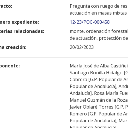
racto:
Pregunta con ruego de resp
actuación en masas mixtas 
ero expediente:
12-23/POC-000458
erias relacionadas:
monte, ordenación forestal
de actuación, protección de
ha creación:
20/02/2023
ponente:
María José de Alba Castiñei
Santiago Bonilla Hidalgo [G
Cabrera [G.P. Popular de A
Popular de Andalucía], Andr
Andalucía], Rosa María Fuen
Manuel Guzmán de la Roza [
Javier Oblaré Torres [G.P.
Romero [G.P. Popular de An
Popular de Andalucía], Mar
Popular de Andalucía]