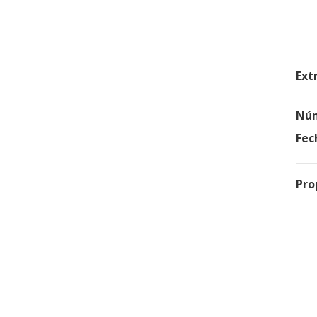
Ext
Núm
Fec
Pro