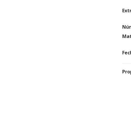
Ext
Núm
Mat
Fec
Pro