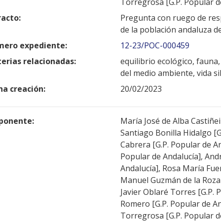
Torregrosa [G.P. Popular d
racto:
Pregunta con ruego de resp
de la población andaluza de
ero expediente:
12-23/POC-000459
erias relacionadas:
equilibrio ecológico, fauna,
del medio ambiente, vida si
ha creación:
20/02/2023
ponente:
María José de Alba Castiñei
Santiago Bonilla Hidalgo [G
Cabrera [G.P. Popular de A
Popular de Andalucía], Andr
Andalucía], Rosa María Fuen
Manuel Guzmán de la Roza [
Javier Oblaré Torres [G.P.
Romero [G.P. Popular de An
Torregrosa [G.P. Popular d