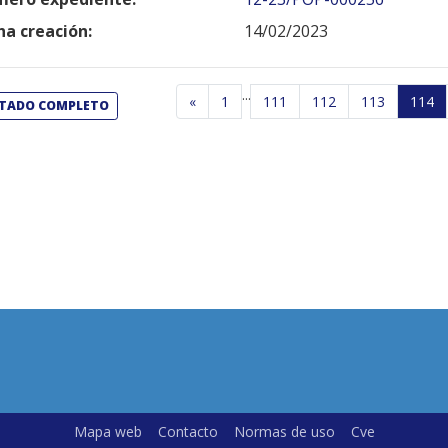
ha creación:
14/02/2023
...
«
1
111
112
113
114
STADO COMPLETO
Mapa web
Contacto
Normas de uso
Cve