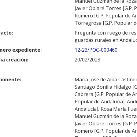
Manuel Guzmán de la Roza [
Javier Oblaré Torres [G.P.
Romero [G.P. Popular de An
Torregrosa [G.P. Popular d
racto:
Pregunta con ruego de resp
guardas rurales en Andaluc
ero expediente:
12-23/POC-000460
ha creación:
20/02/2023
ponente:
María José de Alba Castiñei
Santiago Bonilla Hidalgo [G
Cabrera [G.P. Popular de A
Popular de Andalucía], Andr
Andalucía], Rosa María Fuen
Manuel Guzmán de la Roza [
Javier Oblaré Torres [G.P.
Romero [G.P. Popular de An