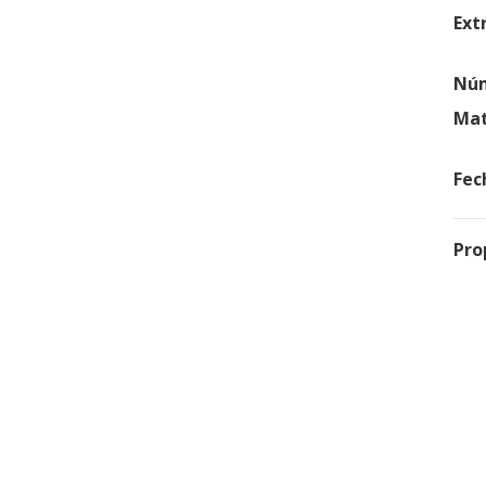
Ext
Núm
Mat
Fec
Pro