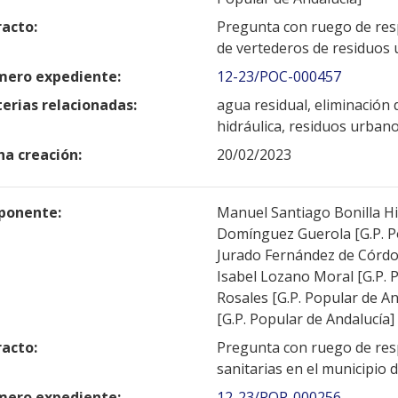
racto:
Pregunta con ruego de resp
de vertederos de residuos
ero expediente:
12-23/POC-000457
erias relacionadas:
agua residual, eliminación 
hidráulica, residuos urban
ha creación:
20/02/2023
ponente:
Manuel Santiago Bonilla Hid
Domínguez Guerola [G.P. Po
Jurado Fernández de Córdob
Isabel Lozano Moral [G.P. 
Rosales [G.P. Popular de An
[G.P. Popular de Andalucía]
racto:
Pregunta con ruego de resp
sanitarias en el municipio 
ero expediente:
12-23/POP-000256