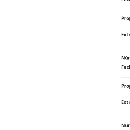
Pro
Ext
Núm
Fec
Pro
Ext
Núm