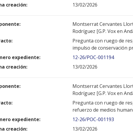
ha creación:
13/02/2026
ponente:
Montserrat Cervantes Llort 
Rodríguez [G.P. Vox en And
racto:
Pregunta con ruego de resp
impulso de conservación p
ero expediente:
12-26/POC-001194
ha creación:
13/02/2026
ponente:
Montserrat Cervantes Llort 
Rodríguez [G.P. Vox en And
racto:
Pregunta con ruego de resp
refuerzo de medios humanos
ero expediente:
12-26/POC-001193
ha creación:
13/02/2026