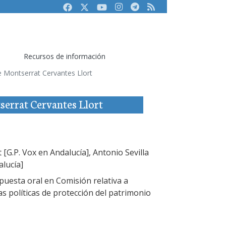
Facebook
Twitter
Youtube
Instagram
Telegram
RSS
Recursos de información
 de Montserrat Cervantes Llort
tserrat Cervantes Llort
[G.P. Vox en Andalucía], Antonio Sevilla
alucía]
uesta oral en Comisión relativa a
as políticas de protección del patrimonio