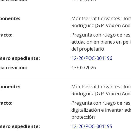
ponente:
Montserrat Cervantes Llort 
Rodríguez [G.P. Vox en And
racto:
Pregunta con ruego de resp
actuación en bienes en peli
del propietario
ero expediente:
12-26/POC-001196
ha creación:
13/02/2026
ponente:
Montserrat Cervantes Llort 
Rodríguez [G.P. Vox en And
racto:
Pregunta con ruego de resp
digitalización e inventari
protección
ero expediente:
12-26/POC-001195