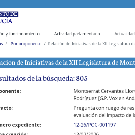
ón y funcionamiento
Actividad parlamentaria
Actualidad
as
Por proponente
Relación de Iniciativas de la XII Legislatura
ación de Iniciativas de la XII Legislatura de Mon
sultados de la búsqueda: 805
ponente:
Montserrat Cervantes Llort 
Rodríguez [G.P. Vox en And
racto:
Pregunta con ruego de resp
evaluación del impacto de l
ero expediente:
12-26/POC-001197
ha creación:
13/02/2026