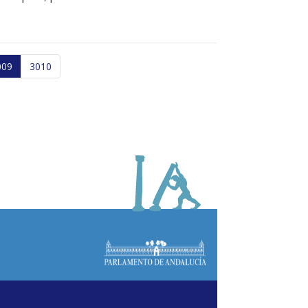
009
3010