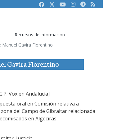
Facebook
Twitter
Youtube
Instagram
Telegram
RSS
Recursos de información
 de Manuel Gavira Florentino
uel Gavira Florentino
G.P. Vox en Andalucía]
uesta oral en Comisión relativa a
 la zona del Campo de Gibraltar relacionada
decomisados en Algeciras
altar, Justicia