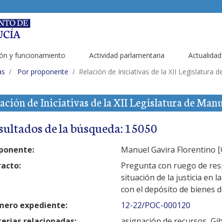
ón y funcionamiento
Actividad parlamentaria
Actualidad
as
Por proponente
Relación de Iniciativas de la XII Legislatura
ación de Iniciativas de la XII Legislatura de Man
sultados de la búsqueda: 15050
ponente:
Manuel Gavira Florentino [
racto:
Pregunta con ruego de resp
situación de la justicia en
con el depósito de bienes 
ero expediente:
12-22/POC-000120
erias relacionadas:
asignación de recursos, Gibr