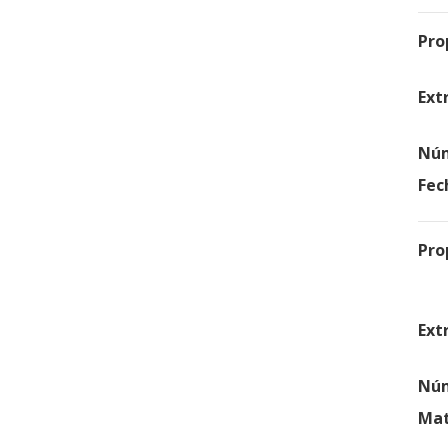
Pro
Ext
Núm
Fec
Pro
Ext
Núm
Mat