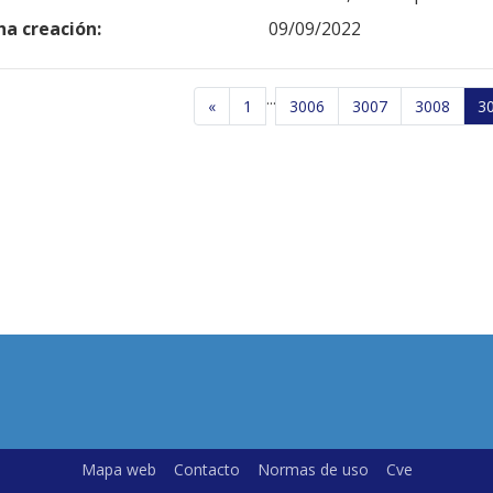
ha creación:
09/09/2022
...
«
1
3006
3007
3008
3
Mapa web
Contacto
Normas de uso
Cve