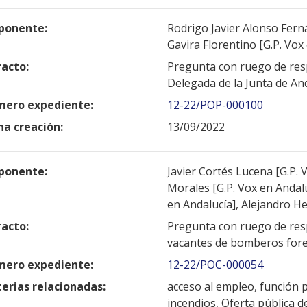
ponente:
Rodrigo Javier Alonso Fern
Gavira Florentino [G.P. Vox
racto:
Pregunta con ruego de resp
Delegada de la Junta de An
ero expediente:
12-22/POP-000100
ha creación:
13/09/2022
ponente:
Javier Cortés Lucena [G.P. 
Morales [G.P. Vox en Andalu
en Andalucía], Alejandro H
racto:
Pregunta con ruego de resp
vacantes de bomberos fore
ero expediente:
12-22/POC-000054
erias relacionadas:
acceso al empleo, función p
incendios, Oferta pública 