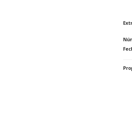
Ext
Núm
Fec
Pro