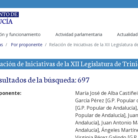
ón y funcionamiento
Actividad parlamentaria
Actualidad
as
Por proponente
Relación de Iniciativas de la XII Legislatura 
ación de Iniciativas de la XII Legislatura de Tri
sultados de la búsqueda: 697
ponente:
María José de Alba Castiñei
García Pérez [G.P. Popular 
[G.P. Popular de Andalucía]
Popular de Andalucía], Jua
Andalucía], Juan Antonio M
Andalucía], Ángeles Martíne
Virginia Pérez Galindo [G.P.