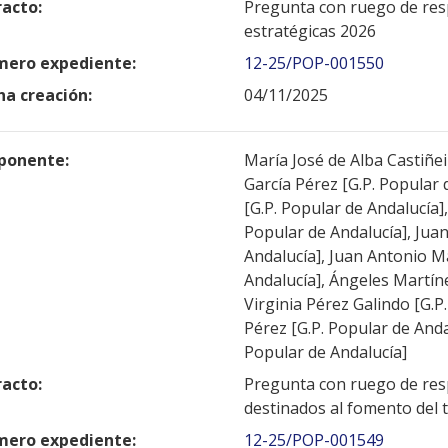
racto:
Pregunta con ruego de resp
estratégicas 2026
ero expediente:
12-25/POP-001550
ha creación:
04/11/2025
ponente:
María José de Alba Castiñei
García Pérez [G.P. Popular 
[G.P. Popular de Andalucía]
Popular de Andalucía], Jua
Andalucía], Juan Antonio M
Andalucía], Ángeles Martíne
Virginia Pérez Galindo [G.P.
Pérez [G.P. Popular de Anda
Popular de Andalucía]
racto:
Pregunta con ruego de resp
destinados al fomento del
ero expediente:
12-25/POP-001549