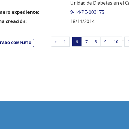
Unidad de Diabetes en el C
ero expediente:
9-14/PE-003175
ha creación:
18/11/2014
...
...
«
1
6
7
8
9
10
STADO COMPLETO