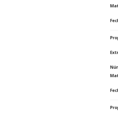
Mat
Fec
Pro
Ext
Núm
Mat
Fec
Pro