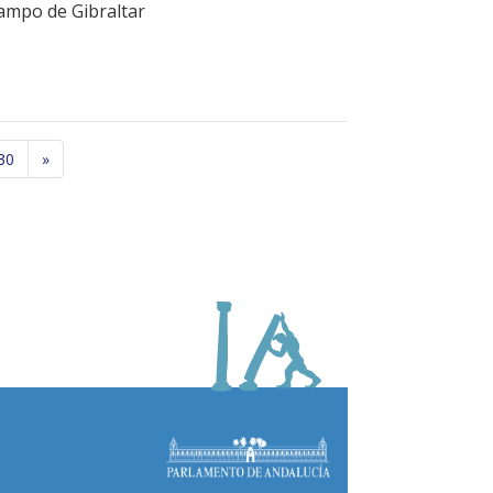
ampo de Gibraltar
30
»