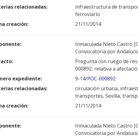
erias relacionadas:
infraestructura de transpor
ferroviario
ha creación:
21/11/2014
ponente:
Inmaculada Nieto Castro [G
Convocatoria por Andalucí
racto:
Pregunta con ruego de res
000892, relativa a afectaci
ero expediente:
9-14/POC-000892
erias relacionadas:
circulación urbana, infraes
transportes, Sevilla, trans
ha creación:
21/11/2014
ponente:
Inmaculada Nieto Castro [G
Convocatoria por Andalucí