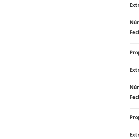
Ext
Núm
Fec
Pro
Ext
Núm
Fec
Pro
Ext