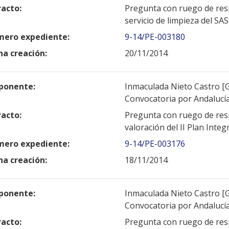
racto:
Pregunta con ruego de resp
servicio de limpieza del SAS
ero expediente:
9-14/PE-003180
ha creación:
20/11/2014
ponente:
Inmaculada Nieto Castro [G
Convocatoria por Andalucí
racto:
Pregunta con ruego de resp
valoración del II Plan Integ
ero expediente:
9-14/PE-003176
ha creación:
18/11/2014
ponente:
Inmaculada Nieto Castro [G
Convocatoria por Andalucí
racto:
Pregunta con ruego de resp