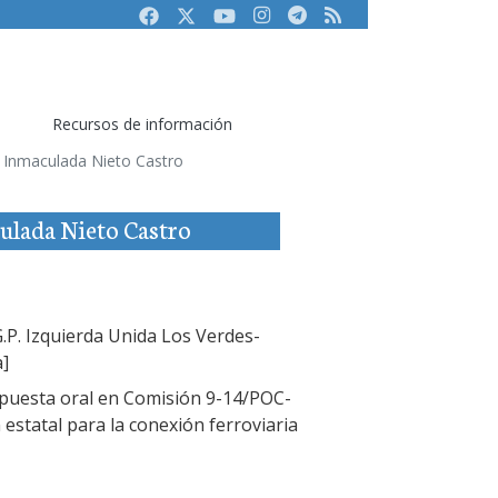
Facebook
Twitter
Youtube
Instagram
Telegram
RSS
Recursos de información
de Inmaculada Nieto Castro
culada Nieto Castro
.P. Izquierda Unida Los Verdes-
a]
puesta oral en Comisión 9-14/POC-
 estatal para la conexión ferroviaria