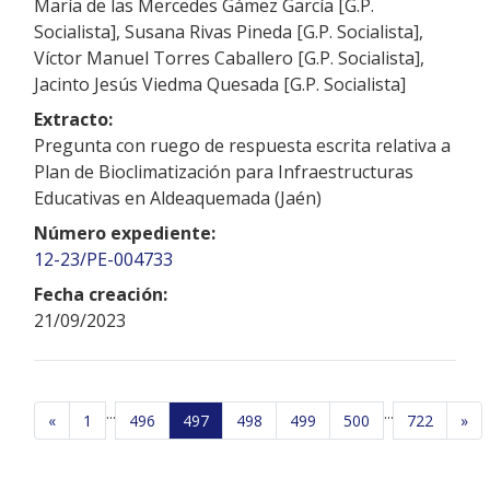
María de las Mercedes Gámez García [G.P.
Socialista], Susana Rivas Pineda [G.P. Socialista],
Víctor Manuel Torres Caballero [G.P. Socialista],
Jacinto Jesús Viedma Quesada [G.P. Socialista]
Extracto:
Pregunta con ruego de respuesta escrita relativa a
Plan de Bioclimatización para Infraestructuras
Educativas en Aldeaquemada (Jaén)
Número expediente:
12-23/PE-004733
Fecha creación:
21/09/2023
...
...
«
1
496
497
498
499
500
722
»