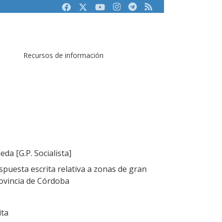
Facebook
Twitter
Youtube
Instagram
Telegram
RSS
Recursos de información
da [G.P. Socialista]
puesta escrita relativa a zonas de gran
provincia de Córdoba
ita