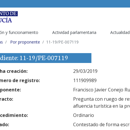
ón y funcionamiento
Actividad parlamentaria
Actualidad
as
Por proponente
11-19/PE-007119
diente: 11-19/PE-007119
ha creación:
29/03/2019
ero de registro:
111909989
ponente:
Francisco Javier Conejo Rue
racto:
Pregunta con ruego de res
afluencia turística en la 
cedimiento:
Ordinario
ado:
Contestado de forma escr