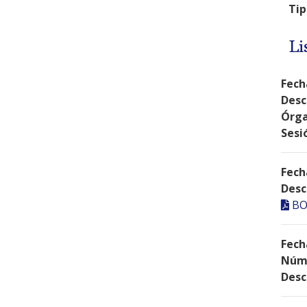
Tip
Li
Fech
Desc
Órga
Sesi
Fech
Desc
BO
Fech
Núme
Desc