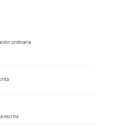
ación ordinaria
crita
a escrita