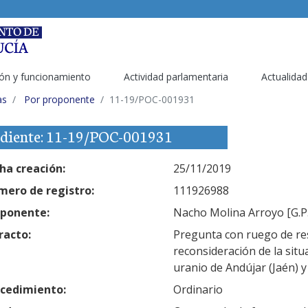
ón y funcionamiento
Actividad parlamentaria
Actualidad
as
Por proponente
11-19/POC-001931
diente: 11-19/POC-001931
ha creación:
25/11/2019
ero de registro:
111926988
ponente:
Nacho Molina Arroyo [G.P.
racto:
Pregunta con ruego de res
reconsideración de la situ
uranio de Andújar (Jaén) y 
cedimiento:
Ordinario