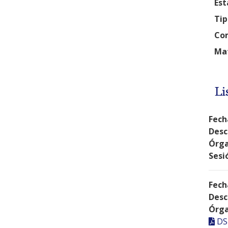
Est
Tip
Com
Mat
Li
Fech
Desc
Órga
Sesi
Fech
Desc
Órga
DS