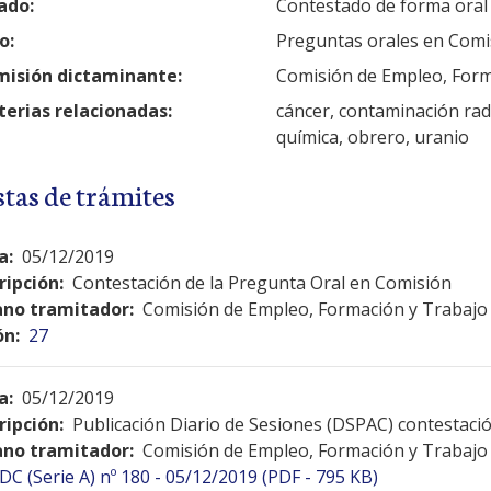
ado:
Contestado de forma oral
o:
Preguntas orales en Comi
isión dictaminante:
Comisión de Empleo, For
erias relacionadas:
cáncer, contaminación radia
química, obrero, uranio
stas de trámites
a:
05/12/2019
ripción:
Contestación de la Pregunta Oral en Comisión
no tramitador:
Comisión de Empleo, Formación y Trabaj
ón:
27
a:
05/12/2019
ripción:
Publicación Diario de Sesiones (DSPAC) contestac
no tramitador:
Comisión de Empleo, Formación y Trabaj
DC (Serie A) nº 180 - 05/12/2019 (PDF - 795 KB)