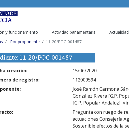
ón y funcionamiento
Actividad parlamentaria
Actualidad
as
Por proponente
11-20/POC-001487
diente: 11-20/POC-001487
ha creación:
15/06/2020
ero de registro:
112009594
ponente:
José Ramón Carmona Sánch
González Rivera [G.P. Pop
[G.P. Popular Andaluz], Vi
racto:
Pregunta con ruego de res
actuaciones Consejería Ag
Sostenible efectos de la s