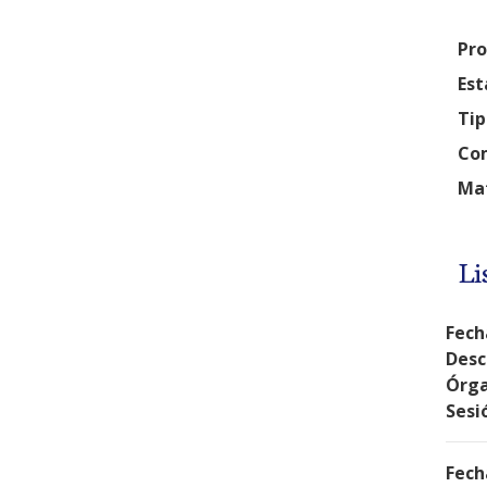
Pro
Est
Tip
Com
Mat
Li
Fech
Desc
Órga
Sesi
Fech