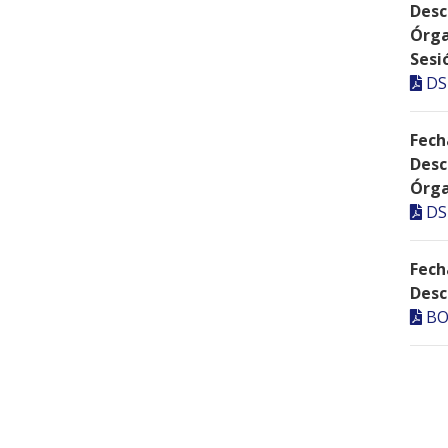
Desc
Órga
Sesi
DS
Fech
Desc
Órga
DS
Fech
Desc
BO