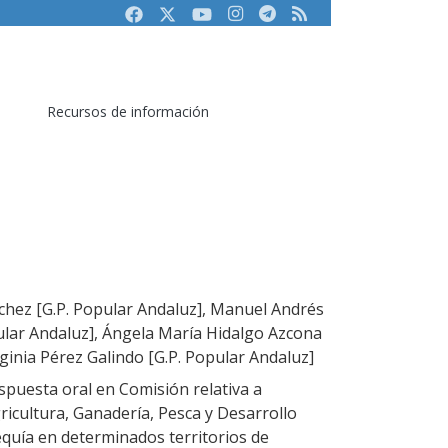
Facebook
Twitter
Youtube
Instagram
Telegram
RSS
Recursos de información
ez [G.P. Popular Andaluz], Manuel Andrés
ular Andaluz], Ángela María Hidalgo Azcona
rginia Pérez Galindo [G.P. Popular Andaluz]
puesta oral en Comisión relativa a
ricultura, Ganadería, Pesca y Desarrollo
equía en determinados territorios de