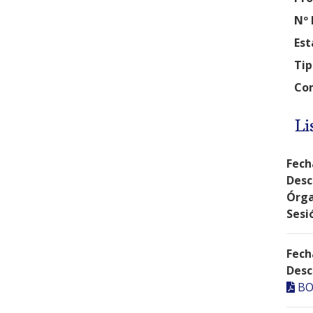
Nº 
Est
Tip
Com
Li
Fech
Desc
Órga
Sesi
Fech
Desc
BO