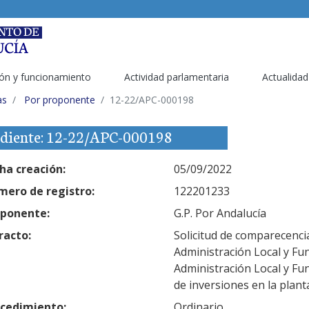
ón y funcionamiento
Actividad parlamentaria
Actualidad
as
Por proponente
12-22/APC-000198
diente: 12-22/APC-000198
ha creación:
05/09/2022
ero de registro:
122201233
ponente:
G.P. Por Andalucía
racto:
Solicitud de comparecencia
Administración Local y Fun
Administración Local y Fun
de inversiones en la planta
cedimiento:
Ordinario