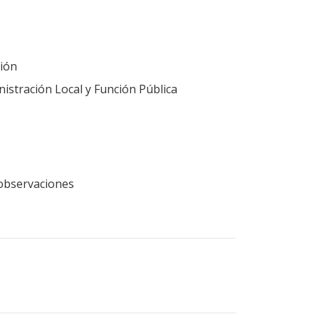
ión
nistración Local y Función Pública
n observaciones