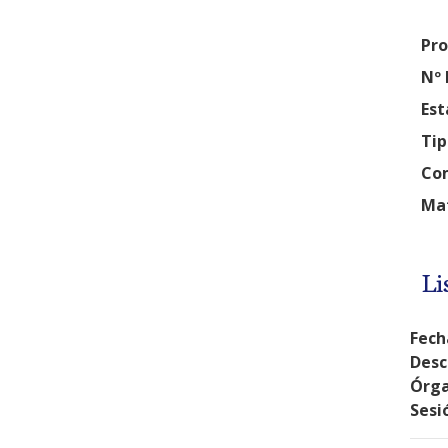
Pro
Nº 
Est
Tip
Com
Mat
Li
Fech
Desc
Órga
Sesi