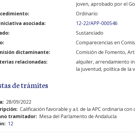
joven, aprobado por el G
cedimiento:
Ordinario
Iniciativa asociada:
12-22/APP-000546
ado:
Sustanciado
o:
Comparecencias en Comis
isión dictaminante:
Comisión de Fomento, Artic
erias relacionadas:
alquiler, arrendamiento inm
la juventud, política de la v
stas de trámites
a:
28/09/2022
ripción:
Calificación favorable y a.t. de la APC ordinaria co
no tramitador:
Mesa del Parlamento de Andalucía
ón:
12