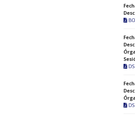
Fech
Desc
BO
Fech
Desc
Órga
Sesi
DS
Fech
Desc
Órga
DS