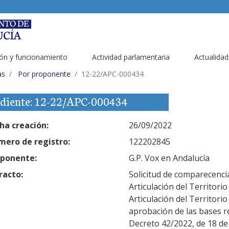
ón y funcionamiento
Actividad parlamentaria
Actualidad
as
Por proponente
12-22/APC-000434
diente: 12-22/APC-000434
ha creación:
26/09/2022
ero de registro:
122202845
ponente:
G.P. Vox en Andalucía
racto:
Solicitud de comparecenci
Articulación del Territori
Articulación del Territorio
aprobación de las bases re
Decreto 42/2022, de 18 de 