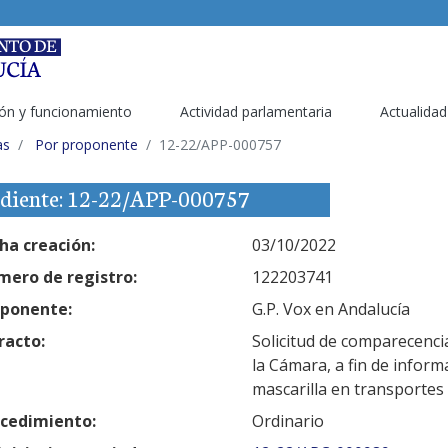
ón y funcionamiento
Actividad parlamentaria
Actualidad
as
Por proponente
12-22/APP-000757
diente: 12-22/APP-000757
ha creación:
03/10/2022
ero de registro:
122203741
ponente:
G.P. Vox en Andalucía
racto:
Solicitud de comparecenci
la Cámara, a fin de inform
mascarilla en transportes
cedimiento:
Ordinario