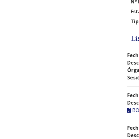
Nº 
Est
Tip
Li
Fech
Desc
Órga
Sesi
Fech
Desc
BO
Fech
Desc