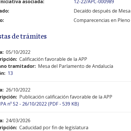
Iniciativa asociada:
12-22/APC-000989
ado:
Decaído después de Mesa
o:
Comparecencias en Pleno
stas de trámites
a:
05/10/2022
ripción:
Calificación favorable de la APP
no tramitador:
Mesa del Parlamento de Andalucía
ón:
13
a:
26/10/2022
ripción:
Publicación calificación favorable de la APP
PA nº 52 - 26/10/2022 (PDF - 539 KB)
a:
24/03/2026
ripción:
Caducidad por fin de legislatura