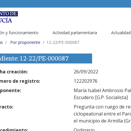
ón y funcionamiento
Actividad parlamentaria
Actualidad
as
Por proponente
12-22/PE-000087
diente: 12-22/PE-000087
ha creación:
26/09/2022
ero de registro:
122202976
ponente:
María Isabel Ambrosio Palo
Escudero [G.P. Socialista]
racto:
Pregunta con ruego de res
ciclopeatonal entre el Par
el municipio de Armilla (G
cedimiento:
Ordinario