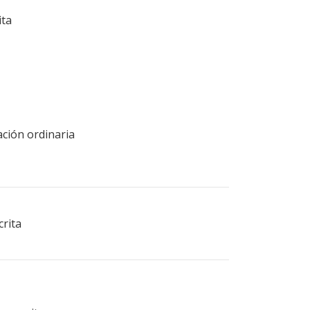
ita
ación ordinaria
crita