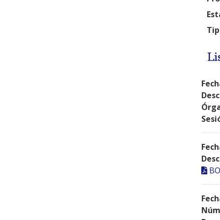
Est
Tip
Li
Fech
Desc
Órga
Sesi
Fech
Desc
BO
Fech
Núme