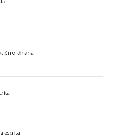
ita
ación ordinaria
crita
a escrita