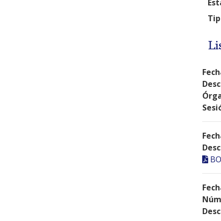
Est
Tip
Li
Fech
Desc
Órga
Sesi
Fech
Desc
BO
Fech
Núme
Desc