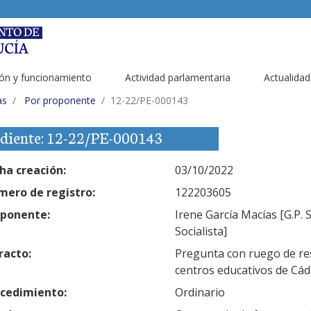
ón y funcionamiento
Actividad parlamentaria
Actualidad
as
Por proponente
12-22/PE-000143
diente: 12-22/PE-000143
ha creación:
03/10/2022
ero de registro:
122203605
ponente:
Irene García Macías [G.P. S
Socialista]
racto:
Pregunta con ruego de res
centros educativos de Cád
cedimiento:
Ordinario