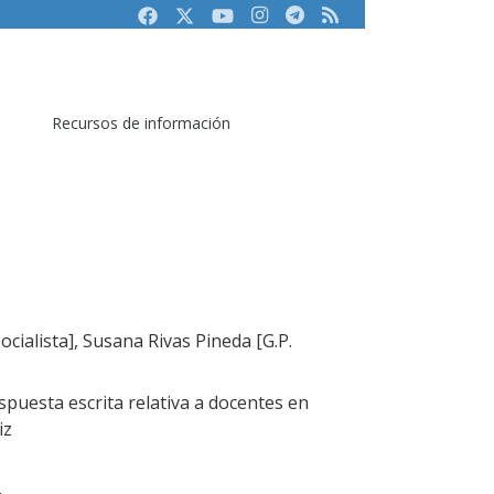
Facebook
Twitter
Youtube
Instagram
Telegram
RSS
Recursos de información
ocialista], Susana Rivas Pineda [G.P.
puesta escrita relativa a docentes en
iz