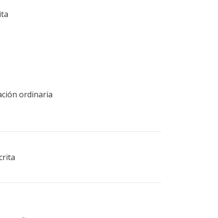
ita
ación ordinaria
crita