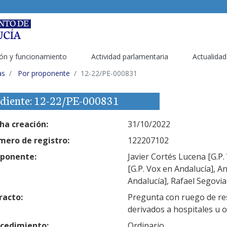
ón y funcionamiento
Actividad parlamentaria
Actualidad
as
Por proponente
12-22/PE-000831
diente: 12-22/PE-000831
ha creación:
31/10/2022
ero de registro:
122207102
ponente:
Javier Cortés Lucena [G.P.
[G.P. Vox en Andalucía], A
Andalucía], Rafael Segovi
racto:
Pregunta con ruego de res
derivados a hospitales u o
cedimiento:
Ordinario