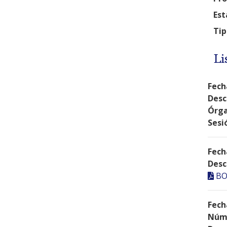
Est
Tip
Li
Fech
Desc
Órga
Sesi
Fech
Desc
BO
Fech
Núme