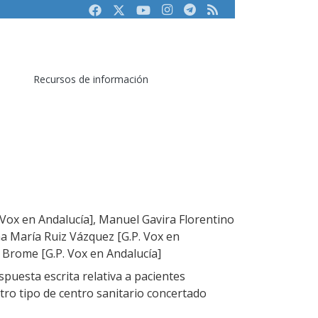
Facebook
Twitter
Youtube
Instagram
Telegram
RSS
Recursos de información
 Vox en Andalucía], Manuel Gavira Florentino
na María Ruiz Vázquez [G.P. Vox en
a Brome [G.P. Vox en Andalucía]
puesta escrita relativa a pacientes
tro tipo de centro sanitario concertado