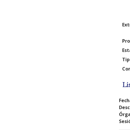
Ext
Pro
Est
Tip
Com
Li
Fech
Desc
Órga
Sesi