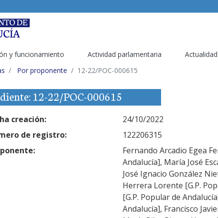
ón y funcionamiento
Actividad parlamentaria
Actualidad
as
Por proponente
12-22/POC-000615
diente: 12-22/POC-000615
ha creación:
24/10/2022
ero de registro:
122206315
ponente:
Fernando Arcadio Egea Fe
Andalucía], María José Esc
José Ignacio González Niet
Herrera Lorente [G.P. Popu
[G.P. Popular de Andalucía
Andalucía], Francisco Javi