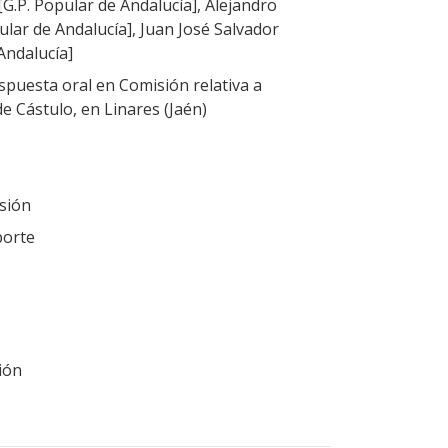
[G.P. Popular de Andalucía], Alejandro
ar de Andalucía], Juan José Salvador
Andalucía]
puesta oral en Comisión relativa a
e Cástulo, en Linares (Jaén)
sión
porte
ión