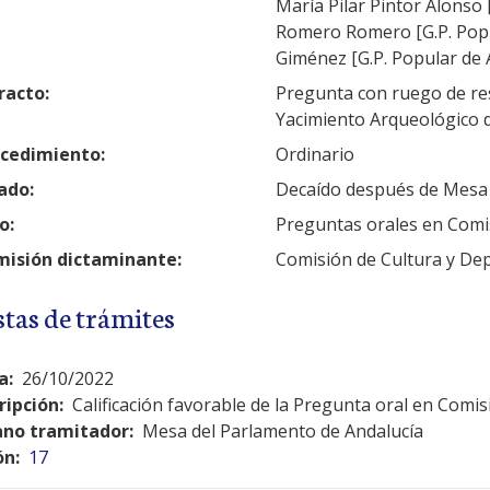
María Pilar Pintor Alonso 
Romero Romero [G.P. Popul
Giménez [G.P. Popular de 
racto:
Pregunta con ruego de res
Yacimiento Arqueológico d
cedimiento:
Ordinario
ado:
Decaído después de Mesa
o:
Preguntas orales en Comi
isión dictaminante:
Comisión de Cultura y De
stas de trámites
a:
26/10/2022
ripción:
Calificación favorable de la Pregunta oral en Comis
no tramitador:
Mesa del Parlamento de Andalucía
ón:
17