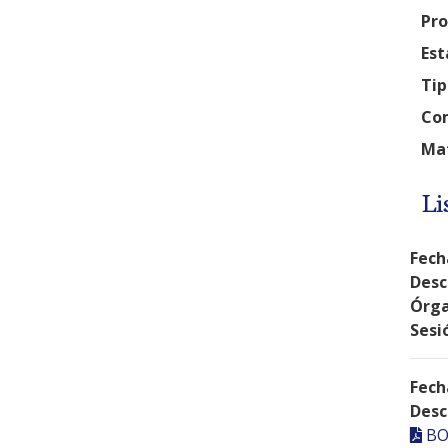
Pro
Est
Tip
Com
Mat
Li
Fech
Desc
Órga
Sesi
Fech
Desc
BO