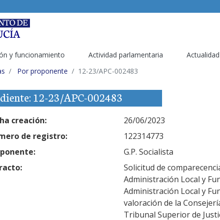
ón y funcionamiento
Actividad parlamentaria
Actualidad
as
Por proponente
12-23/APC-002483
diente: 12-23/APC-002483
ha creación:
26/06/2023
ero de registro:
122314773
ponente:
G.P. Socialista
racto:
Solicitud de comparecencia
Administración Local y Fun
Administración Local y Fun
valoración de la Consejerí
Tribunal Superior de Justi