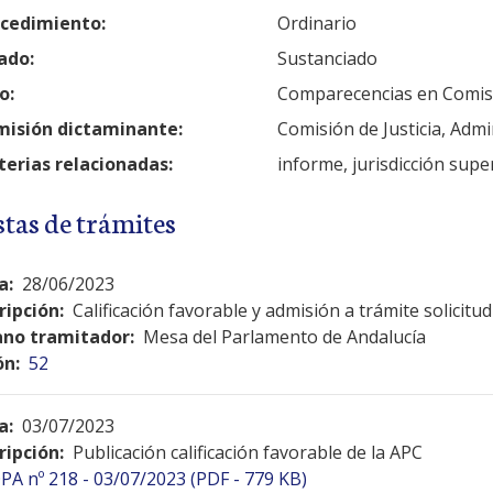
cedimiento:
Ordinario
ado:
Sustanciado
o:
Comparecencias en Comis
isión dictaminante:
Comisión de Justicia, Admi
erias relacionadas:
informe, jurisdicción supe
stas de trámites
a:
28/06/2023
ripción:
Calificación favorable y admisión a trámite solicit
no tramitador:
Mesa del Parlamento de Andalucía
ón:
52
a:
03/07/2023
ripción:
Publicación calificación favorable de la APC
PA nº 218 - 03/07/2023 (PDF - 779 KB)