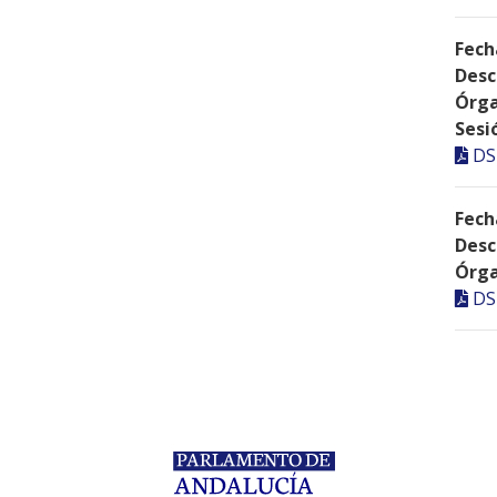
Fech
Desc
Órga
Sesi
DS
Fech
Desc
Órga
DS