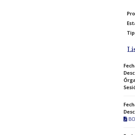
Pro
Est
Tip
Li
Fech
Desc
Órga
Sesi
Fech
Desc
BO