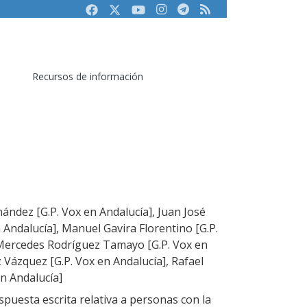
Facebook
Twitter
Youtube
Instagram
Telegram
RSS
Recursos de información
ández [G.P. Vox en Andalucía], Juan José
 Andalucía], Manuel Gavira Florentino [G.P.
 Mercedes Rodríguez Tamayo [G.P. Vox en
 Vázquez [G.P. Vox en Andalucía], Rafael
n Andalucía]
puesta escrita relativa a personas con la