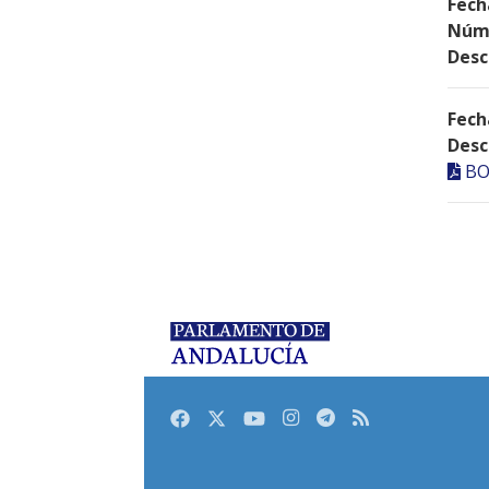
Fech
Núme
Desc
Fech
Desc
BO
Facebook
Twitter
Youtube
Instagram
Telegram
RSS