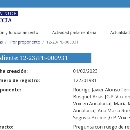
ón y funcionamiento
Actividad parlamentaria
Actualidad
as
Por proponente
12-23/PE-000931
diente: 12-23/PE-000931
ha creación:
01/02/2023
ero de registro:
122301981
ponente:
Rodrigo Javier Alonso Fern
Bosquet Arias [G.P. Vox en
Vox en Andalucía], María
Andalucía], Ana María Ruiz
Segovia Brome [G.P. Vox e
racto:
Pregunta con ruego de res