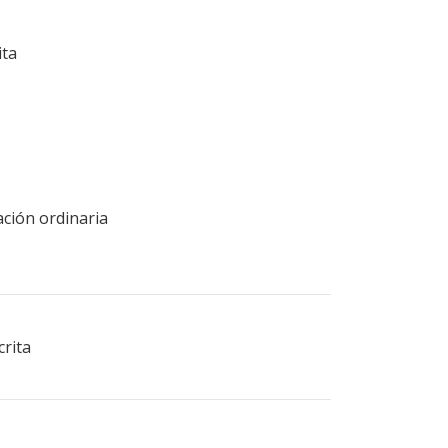
ita
ación ordinaria
crita