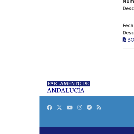
Núme
Desc
Fech
Desc
BO
Facebook
Twitter
Youtube
Instagram
Telegram
RSS