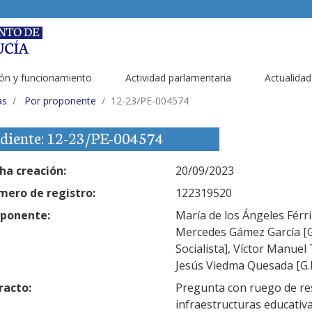
ón y funcionamiento
Actividad parlamentaria
Actualidad
as
Por proponente
12-23/PE-004574
diente: 12-23/PE-004574
ha creación:
20/09/2023
ero de registro:
122319520
ponente:
María de los Ángeles Férri
Mercedes Gámez García [G.P
Socialista], Víctor Manuel 
Jesús Viedma Quesada [G.P.
racto:
Pregunta con ruego de res
infraestructuras educativa