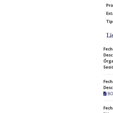
Pro
Est
Tip
Li
Fech
Desc
Órga
Sesi
Fech
Desc
BO
Fech