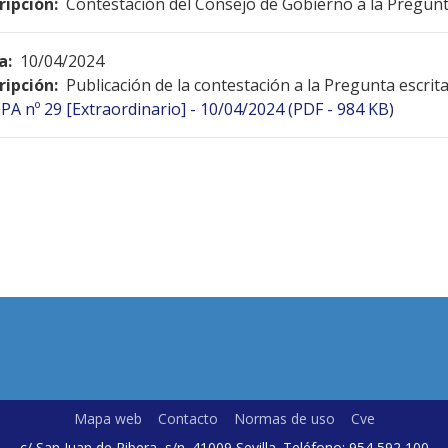
ripción:
Contestación del Consejo de Gobierno a la Pregunt
a:
10/04/2024
ripción:
Publicación de la contestación a la Pregunta escrit
PA nº 29 [Extraordinario] - 10/04/2024 (PDF - 984 KB)
Mapa web
Contacto
Normas de uso
Cve
c/ San Juan de Ribera, s/n. 41009 Sevilla. Teléfono: 954 592 100