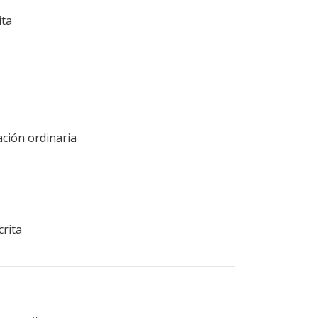
ita
ación ordinaria
crita