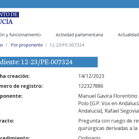
ón y funcionamiento
Actividad parlamentaria
Actualidad
as
Por proponente
12-23/PE-007324
diente: 12-23/PE-007324
ha creación:
14/12/2023
ero de registro:
122327886
ponente:
Manuel Gavira Florentino [
Polo [G.P. Vox en Andalucí
Andalucía], Rafael Segovi
racto:
Pregunta con ruego de res
quirúrgicas derivadas a la
cedimiento:
Ordinario