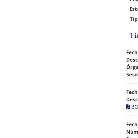
Est
Tip
Li
Fech
Desc
Órga
Sesi
Fech
Desc
BO
Fech
Núme