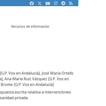
Facebook
Twitter
Youtube
Instagram
Telegram
RSS
Recursos de información
G.P. Vox en Andalucía], José María Ortells
a], Ana María Ruiz Vázquez [G.P. Vox en
a Brome [G.P. Vox en Andalucía]
puesta escrita relativa a intervenciones
 sanidad privada