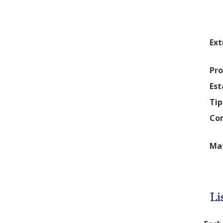
Ext
Pro
Est
Tip
Com
Mat
Li