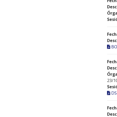
Fech
Desc
Órga
Sesi
Fech
Desc
BO
Fech
Desc
Órga
23/1
Sesi
DS
Fech
Desc