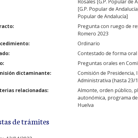
Rosales [G.P. Popular de A
[G.P. Popular de Andalucía
Popular de Andalucía]
racto:
Pregunta con ruego de res
Romero 2023
cedimiento:
Ordinario
ado:
Contestado de forma oral
o:
Preguntas orales en Comi
isión dictaminante:
Comisión de Presidencia, In
Administrativa (hasta 23/
erias relacionadas:
Almonte, orden público, pl
autonómica, programa de ac
Huelva
stas de trámites