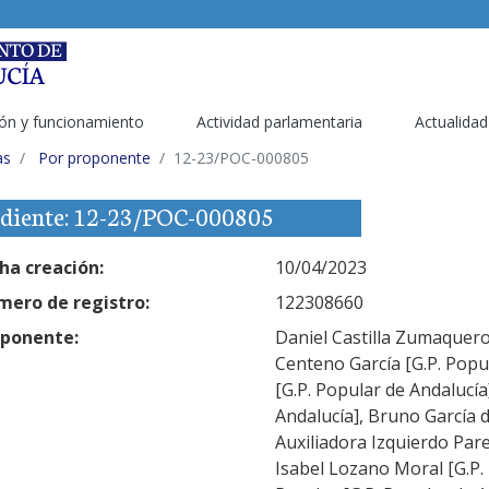
ón y funcionamiento
Actividad parlamentaria
Actualidad
as
Por proponente
12-23/POC-000805
diente: 12-23/POC-000805
ha creación:
10/04/2023
ero de registro:
122308660
ponente:
Daniel Castilla Zumaquero 
Centeno García [G.P. Popu
[G.P. Popular de Andalucía
Andalucía], Bruno García d
Auxiliadora Izquierdo Pare
Isabel Lozano Moral [G.P.