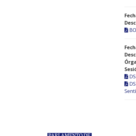
Fech
Desc
BO
Fech
Desc
Órga
Sesi
DS
DS
Senti