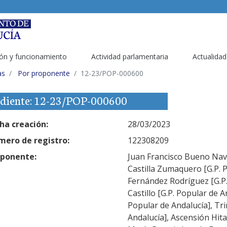
ón y funcionamiento
Actividad parlamentaria
Actualidad
as
Por proponente
12-23/POP-000600
diente: 12-23/POP-000600
ha creación:
28/03/2023
ero de registro:
122308209
ponente:
Juan Francisco Bueno Nava
Castilla Zumaquero [G.P. 
Fernández Rodríguez [G.P.
Castillo [G.P. Popular de 
Popular de Andalucía], Tr
Andalucía], Ascensión Hita