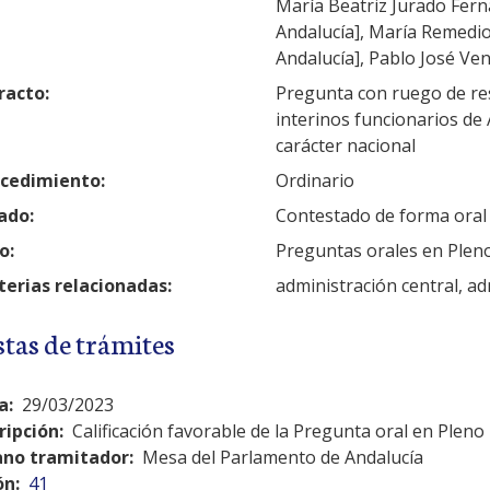
María Beatriz Jurado Fern
Andalucía], María Remedi
Andalucía], Pablo José Ven
racto:
Pregunta con ruego de res
interinos funcionarios de 
carácter nacional
cedimiento:
Ordinario
ado:
Contestado de forma oral
o:
Preguntas orales en Plen
erias relacionadas:
administración central, ad
stas de trámites
a:
29/03/2023
ripción:
Calificación favorable de la Pregunta oral en Pleno
no tramitador:
Mesa del Parlamento de Andalucía
ón:
41