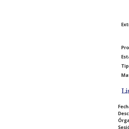
Ext
Pro
Est
Tip
Mat
Li
Fech
Desc
Órga
Sesi