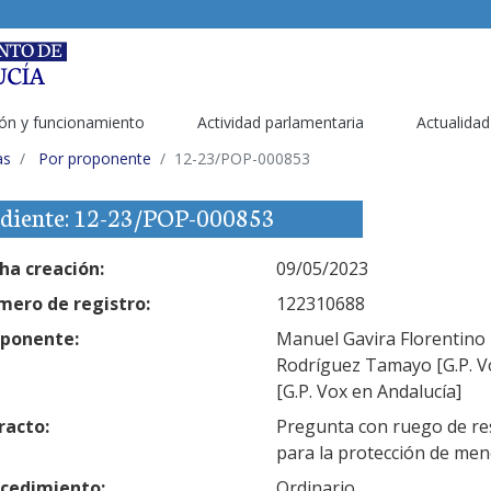
ón y funcionamiento
Actividad parlamentaria
Actualidad
as
Por proponente
12-23/POP-000853
diente: 12-23/POP-000853
ha creación:
09/05/2023
ero de registro:
122310688
ponente:
Manuel Gavira Florentino 
Rodríguez Tamayo [G.P. V
[G.P. Vox en Andalucía]
racto:
Pregunta con ruego de res
para la protección de men
cedimiento:
Ordinario