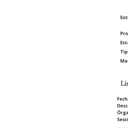
Ext
Pro
Est
Tip
Mat
Li
Fech
Desc
Órga
Sesi