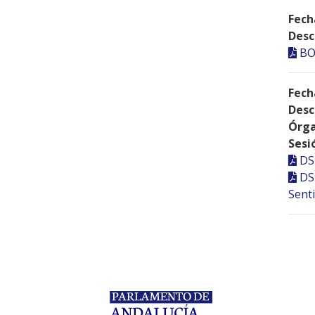
Fech
Desc
BO
Fech
Desc
Órga
Sesi
DS
DS
Senti