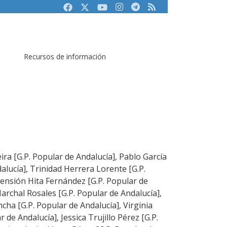
Facebook
Twitter
Youtube
Instagram
Telegram
RSS
Recursos de información
ira [G.P. Popular de Andalucía], Pablo García
alucía], Trinidad Herrera Lorente [G.P.
censión Hita Fernández [G.P. Popular de
archal Rosales [G.P. Popular de Andalucía],
ha [G.P. Popular de Andalucía], Virginia
 de Andalucía], Jessica Trujillo Pérez [G.P.