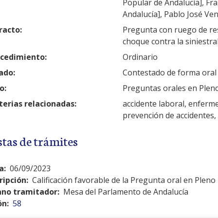
Popular de Andalucía], Fra
Andalucía], Pablo José Ven
racto:
Pregunta con ruego de res
choque contra la siniestra
cedimiento:
Ordinario
ado:
Contestado de forma oral
o:
Preguntas orales en Plen
erias relacionadas:
accidente laboral, enferme
prevención de accidentes, 
stas de trámites
a:
06/09/2023
ripción:
Calificación favorable de la Pregunta oral en Pleno
no tramitador:
Mesa del Parlamento de Andalucía
ón:
58