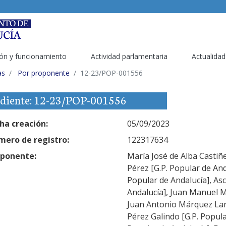
ón y funcionamiento
Actividad parlamentaria
Actualidad
as
Por proponente
12-23/POP-001556
diente: 12-23/POP-001556
ha creación:
05/09/2023
ero de registro:
122317634
ponente:
María José de Alba Castiñe
Pérez [G.P. Popular de And
Popular de Andalucía], As
Andalucía], Juan Manuel M
Juan Antonio Márquez Lanc
Pérez Galindo [G.P. Popular